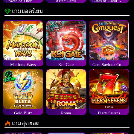
Power of Thor Megaways
Aztec Gems
Gates of Gatot Kaca
เกมยอดนิยม
Mahjong Ways
Koi Gate
Gem Saviour Conquest
Gold Blitz
Roma
Fiery Sevens
เกมสุดฮอต