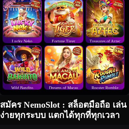
Lucky Neko
Fortune Tiger
Treasures of Aztec
Wild Bandito
Dreams of Macau
Rooster Rumble
สมัคร NemoSlot : สล็อตมือถือ เล่น
ง่ายทุกระบบ แตกได้ทุกที่ทุกเวลา