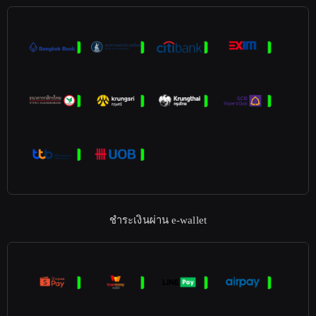
ชำระเงินผ่าน e-wallet